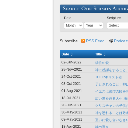
Search Our Sermon Archi
Date
Scripture
Subscribe
RSS Feed
Podcas
Date
Title
犠牲の愛
02-Jan-2022
神に感謝をすること、
28-Nov-2021
TULIPキリスト者
24-Oct-2021
子とされること：神
03-Oct-2021
イエスは選びの民を
01-Aug-2021
広い道を通る人生: 悔
18-Jul-2021
クリスチャンの子供た
20-Jun-2021
神を恐れることは敬
30-May-2021
互いに愛し合いなさ
09-May-2021
神の導き
18-Apr-2021