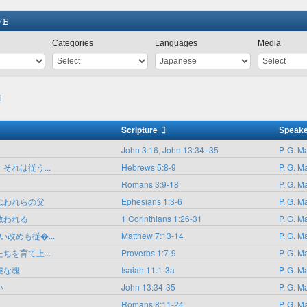
ve
Categories
Languages
Media
t
Scripture
Speak
John 3:16, John 13:34–35
P. G. M
それは従う...
Hebrews 5:8-9
P. G. M
Romans 3:9-18
P. G. M
はわれらの父
Ephesians 1:3-6
P. G. M
救われる
1 Corinthians 1:26-31
P. G. M
い改めも従�...
Matthew 7:13-14
P. G. M
ちを育て上...
Proverbs 1:7-9
P. G. M
虔な魂
Isaiah 11:1-3a
P. G. M
い
John 13:34-35
P. G. M
Romans 8:11-24
P. G. M