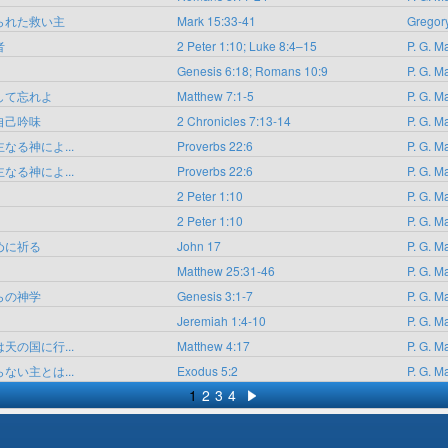
られた救い主
Mark 15:33-41
Gregory
者
2 Peter 1:10; Luke 8:4–15
P. G. M
Genesis 6:18; Romans 10:9
P. G. M
して忘れよ
Matthew 7:1-5
P. G. M
自己吟味
2 Chronicles 7:13-14
P. G. M
なる神によ...
Proverbs 22:6
P. G. M
なる神によ...
Proverbs 22:6
P. G. M
2 Peter 1:10
P. G. M
2 Peter 1:10
P. G. M
めに祈る
John 17
P. G. M
Matthew 25:31-46
P. G. M
らの神学
Genesis 3:1-7
P. G. M
Jeremiah 1:4-10
P. G. M
天の国に行...
Matthew 4:17
P. G. M
ない主とは...
Exodus 5:2
P. G. M
1
2
3
4