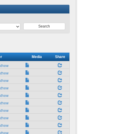
Search
er
Media
Share
athew
athew
athew
athew
athew
athew
athew
athew
athew
athew