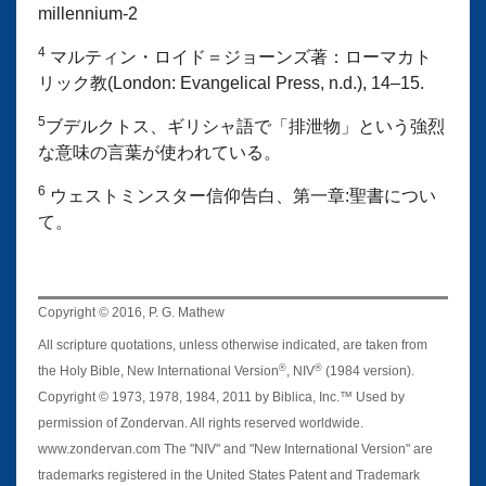
millennium-2
4
マルティン・ロイド＝ジョーンズ著：ローマカト
リック教(London: Evangelical Press, n.d.), 14–15.
5
ブデルクトス、ギリシャ語で「排泄物」という強烈
な意味の言葉が使われている。
6
ウェストミンスター信仰告白、第一章:聖書につい
て。
Copyright © 2016, P. G. Mathew
All scripture quotations, unless otherwise indicated, are taken from
®
®
the Holy Bible, New International Version
, NIV
(1984 version).
Copyright © 1973, 1978, 1984, 2011 by Biblica, Inc.™ Used by
permission of Zondervan. All rights reserved worldwide.
www.zondervan.com The "NIV" and "New International Version" are
trademarks registered in the United States Patent and Trademark