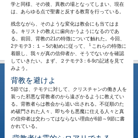
学と同様、その後、異教の場となってしまい、現在
は、あらゆる点で聖書と反する教育を行っている。
残念ながら、そのような変化は教会にも当てはま
る。キリストの教えに歯向かうようになるのであ
る。前回、背教の21の特徴について触れた。今回、
１
2テモテ3：１－5の勧めに従って、
これらの特徴に
着眼し、我々が真の信仰者か、そうでないかを確認
していきたい。まず、２テモテ3：6-9の記述を見て
みよう。
背教を避けよ
5節では、テモテに対して、クリスチャンの働き人を
装った邪悪な背教者のから遠ざかるように教えてい
る。背教者らは教会から追い出される。不従順のた
め破門された人々、即ち今も悪魔に仕える人々と真
の信仰者は交わってはならない理由が6節～9節に書
かれている。