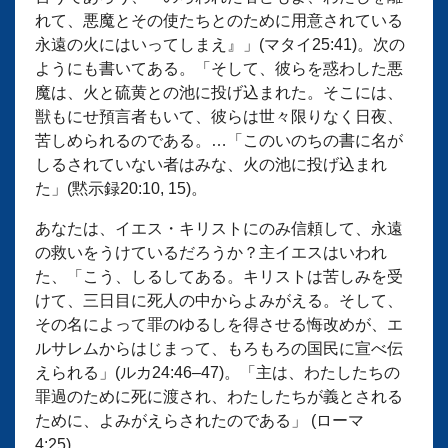
れて、悪魔とその使たちとのために用意されている
永遠の火にはいってしまえ』」(マタイ25:41)。次の
ようにも書いてある。「そして、彼らを惑わした悪
魔は、火と硫黄との池に投げ込まれた。そこには、
獣もにせ預言者もいて、彼らは世々限りなく日夜、
苦しめられるのである。…「このいのちの書に名が
しるされていない者はみな、火の池に投げ込まれ
た」(黙示録20:10, 15)。
あなたは、イエス・キリストにのみ信頼して、永遠
の救いをうけているだろうか？主イエスはいわれ
た、「こう、しるしてある。キリストは苦しみを受
けて、三日目に死人の中からよみがえる。そして、
その名によって罪のゆるしを得させる悔改めが、エ
ルサレムからはじまって、もろもろの国民に宣べ伝
えられる」(ルカ24:46–47)。「主は、わたしたちの
罪過のために死に渡され、わたしたちが義とされる
ために、よみがえらされたのである」 (ローマ
4:25)。