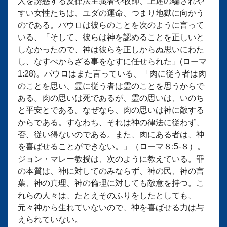
人を誘惑する反律法主義者や牧師、上述の騙されや
すい女性たちは、ユダの運命、つまり地獄に向かう
のである。パウロは彼らのことを次のように言って
いる、「そして、彼らは神を認めることを正しいと
しなかったので、神は彼らを正しからぬ思いにわた
し、なすべからざる事をなすに任せられた」(ローマ
1:28)。パウロはまた言っている、「肉に従う者は肉
のことを思い、霊に従う者は霊のことを思うからで
ある。肉の思いは死であるが、霊の思いは、いのち
と平安とである。なぜなら、肉の思いは神に敵する
からである。すなわち、それは神の律法に従わず、
否、従い得ないのである。また、肉にある者は、神
を喜ばせることができない。」（ローマ８:5-８）。
ジョン・マレー教授は、次のように教えている。罪
の本質は、神に対してのみならず、神の民、神の言
葉、神の真理、神の倫理に対しても敵意を持つ。こ
れらの人々は、たとえそのふりをしたとしても、
元々神から生れていないので、神を喜ばせる力は与
えられていない。