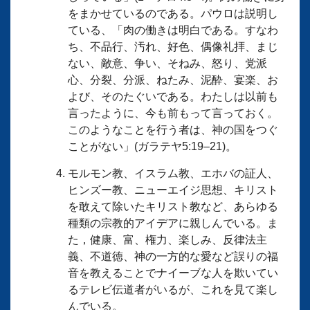
をまかせているのである。パウロは説明し
ている、「肉の働きは明白である。すなわ
ち、不品行、汚れ、好色、偶像礼拝、まじ
ない、敵意、争い、そねみ、怒り、党派
心、分裂、分派、ねたみ、泥酔、宴楽、お
よび、そのたぐいである。わたしは以前も
言ったように、今も前もって言っておく。
このようなことを行う者は、神の国をつぐ
ことがない」(ガラテヤ5:19–21)。
モルモン教、イスラム教、エホバの証人、
ヒンズー教、ニューエイジ思想、キリスト
を敢えて除いたキリスト教など、あらゆる
種類の宗教的アイデアに親しんでいる。ま
た，健康、富、権力、楽しみ、反律法主
義、不道徳、神の一方的な愛など誤りの福
音を教えることでナイーブな人を欺いてい
るテレビ伝道者がいるが、これを見て楽し
んでいる。