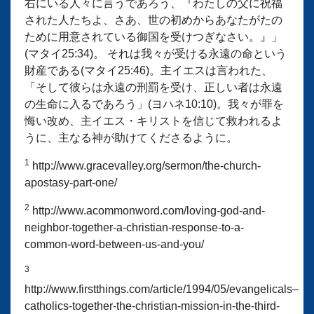
右にいる人々に言うであろう、『わたしの父に祝福
された人たちよ、さあ、世の初めからあなたがたの
ために用意されている御国を受けつぎなさい。』」
(マタイ25:34)。 それは我々が受ける永遠の命という
財産である(マタイ25:46)。主イエスは言われた、
「そして彼らは永遠の刑罰を受け、正しい者は永遠
の生命に入るであろう」(ヨハネ10:10)。我々が罪を
悔い改め、主イエス・キリストを信じて救われるよ
うに、主なる神が助けてくださるように。
1
http://www.gracevalley.org/sermon/the-church-
apostasy-part-one/
2
http://www.acommonword.com/loving-god-and-
neighbor-together-a-christian-response-to-a-
common-word-between-us-and-you/
3
http://www.firstthings.com/article/1994/05/evangelicals–
catholics-together-the-christian-mission-in-the-third-