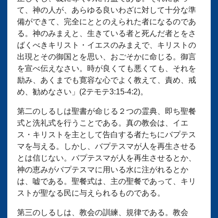
て、神の人が、あらゆる良いわざに対して十分な準
備ができて、完全にととのえられた者になるのであ
る。神のみまえと、生きている者と死んだ者とをさ
ばくべきキリスト・イエスのみまえで、キリストの
出現とその御国とを思い、おごそかに命じる。御言
を宣べ伝えなさい。時が良くても悪くても、それを
励み、あくまでも寛容な心でよく教えて、責め、戒
め、勧めなさい」(2テモテ3:15-4:2)。
第二のしるしは聖書が命じる２つの霊典、即ち聖餐
式と洗礼式を行うことである。真の教会は、イエ
ス・キリストを主として告白する者たちにバプテス
マを与える。しかし、バプテスマが人を再生させる
とは信じない。バプテスマが人を再生させるとか、
神の恵みがバプテスマに用いる水に注がれるとか
は、嘘である。聖餐式は、主の聖餐であって、キリ
ストが聖なる民に与えられるものである。
第三のしるしは、教会の訓練、規律である。教会