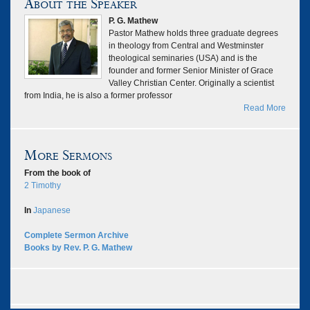
About the Speaker
P. G. Mathew
Pastor Mathew holds three graduate degrees
in theology from Central and Westminster
theological seminaries (USA) and is the
founder and former Senior Minister of Grace
Valley Christian Center. Originally a scientist
from India, he is also a former professor
Read More
More Sermons
From the book of
2 Timothy
In
Japanese
Complete Sermon Archive
Books by Rev. P. G. Mathew