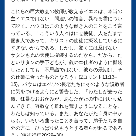
これらの巨大教会の牧師が教えるイエスは、本当の
主イエスではない。間違いの福音、異なる霊につい
て説く。パウロはこのような働き人のことをこう言
っている、「こういう人々はにせ使徒、人をだます
働き人であって、キリストの使徒に擬装しているに
すぎないからである。しかし、驚くには及ばない。
サタンも光の天使に擬装するのだから。だから、た
といサタンの手下どもが、義の奉仕者のように擬装
したとしても、不思議ではない。彼らの最期は、そ
の仕業に合ったものとなろう」(2コリント11:13–
15)。パウロはエペソの長老たちにそのような説教者
に気をつけるようにと警告した、「わたしが去った
後、狂暴なおおかみが、あなたがたの中にはいり込
んできて、容赦なく群れを荒すようになることを、
わたしは知っている。また、あなたがた自身の中か
らも、いろいろ曲ったことを言って、弟子たちを自
分の方に、ひっぱり込もうとする者らが起るであろ
う」(使徒行伝20:29–30)。