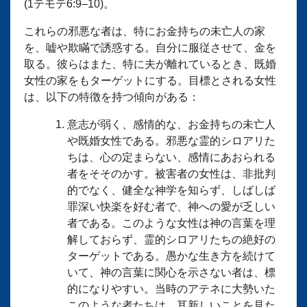
(1テモテ6:9–10)。
これらの邪悪な者は、特にお金持ちの未亡人の家
を、嘘や欺瞞で誘惑する。自分に服従させて、金を
取る。彼らはまた、特に夫が離れているとき、既婚
女性の家をもターゲットにする。目標とされる女性
は、以下の特徴を持つ傾向がある：
意志が弱く、感情的な、お金持ちの未亡人
や既婚女性である。邪悪な霊的シロアリた
ちは、心の定まらない、感情にあおられる
者をそそのかす。被害者の女性は、非批判
的でなく、健全な神学を知らず、しばしば
罪深い快楽を好む者で、神への愛が乏しい
者である。このような女性は神の言葉を理
解しておらず、霊的シロアリたちの絶好の
ターゲットである。愚かな生き方を続けて
いて、神の言葉に関心を示さない者は、標
的になりやすい。当時のアテネに大勢いた
このような者たちは、耳新しいことを見た