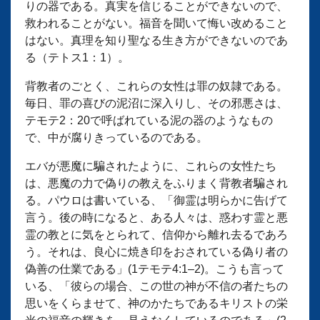
りの器である。真実を信じることができないので、
救われることがない。福音を聞いて悔い改めること
はない。真理を知り聖なる生き方ができないのであ
る（テトス1：1）。
背教者のごとく、これらの女性は罪の奴隷である。
毎日、罪の喜びの泥沼に深入りし、その邪悪さは、
テモテ2：20で呼ばれている泥の器のようなもの
で、中が腐りきっているのである。
エバが悪魔に騙されたように、これらの女性たち
は、悪魔の力で偽りの教えをふりまく背教者騙され
る。パウロは書いている、「御霊は明らかに告げて
言う。後の時になると、ある人々は、惑わす霊と悪
霊の教とに気をとられて、信仰から離れ去るであろ
う。それは、良心に焼き印をおされている偽り者の
偽善の仕業である」(1テモテ4:1–2)。こうも言って
いる、「彼らの場合、この世の神が不信の者たちの
思いをくらませて、神のかたちであるキリストの栄