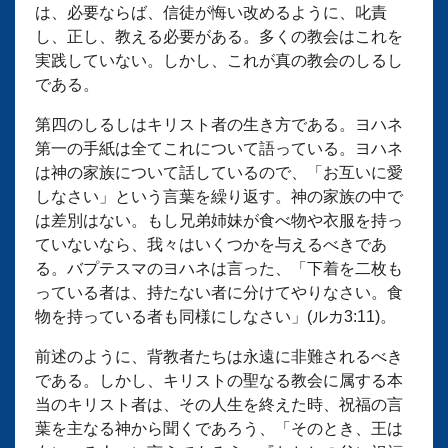
は、必要ならば、信徒が悔い改めるように、叱責
し、正し、教える必要がある。多くの教会はこれを
実践していない。しかし、これが真の教会のしるし
である。
第四のしるしはキリスト者の生き方である。ヨハネ
第一の手紙は全てこれについて語っている。ヨハネ
は神の家族について話しているので、「お互いに愛
しなさい」という言葉を繰り返す。神の家族の中で
は差別はない。もし兄弟姉妹が食べ物や衣服を持っ
ていないなら、我々はいくつかを与えるべきであ
る。バプテスマのヨハネは言った、「下着を二枚も
っている者は、持たない者に分けてやりなさい。食
物を持っている者も同様にしなさい」(ルカ3:11)。
前述のように、背教者たちは永遠に非難されるべき
である。しかし、キリストの聖なる教会に属する本
当のキリスト者は、その人生を終えた時、祝福の言
葉を主なる神から聞くであろう、「そのとき、王は