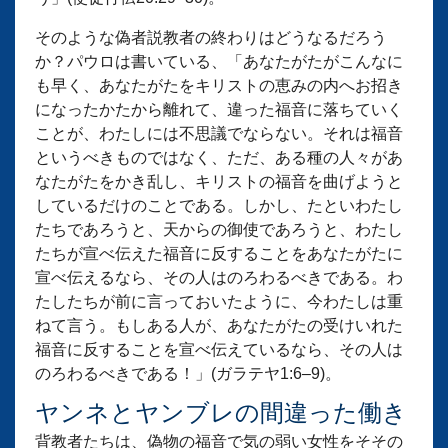
そのような偽者説教者の終わりはどうなるだろう
か？パウロは書いている、「あなたがたがこんなに
も早く、あなたがたをキリストの恵みの内へお招き
になったかたから離れて、違った福音に落ちていく
ことが、わたしには不思議でならない。それは福音
というべきものではなく、ただ、ある種の人々があ
なたがたをかき乱し、キリストの福音を曲げようと
しているだけのことである。しかし、たといわたし
たちであろうと、天からの御使であろうと、わたし
たちが宣べ伝えた福音に反することをあなたがたに
宣べ伝えるなら、その人はのろわるべきである。わ
たしたちが前に言っておいたように、今わたしは重
ねて言う。もしある人が、あなたがたの受けいれた
福音に反することを宣べ伝えているなら、その人は
のろわるべきである！」(ガラテヤ1:6–9)。
ヤンネとヤンブレの間違った働き
背教者たちは、偽物の福音で気の弱い女性をそその