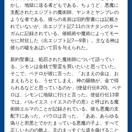
かし、地獄に送る者どもである。ちょうど、悪魔に
支配されたエジプトの魔術師、ヤンネとヤンブレの
ような者である。彼らの名前は旧約聖書には記載さ
れていないが、出エジプト記7:11のヨナタンのター
ガムに記録されている。催眠術や魔術によってモー
セに対抗した（出エジプト記7―9章）。主なる神は
彼らの嘘をあばいて罰を与えられた。
新約聖書は、処罰された魔術師について語ってい
る。シモンは金銭で聖霊を買いたいと思っていた。
そこで、ペテロが彼に言った、「おまえの金は、お
まえもろとも、うせてしまえ。神の賜物が、金で得
られるなどと思っているのか」(使徒行伝8:20)。ペテ
ロは、シモンに地獄に行けと言った。使徒行伝13章
では、バルイエス（イエスの子の意）と呼ばれる魔
術師エルマのことが記録されている。彼も悪魔の支
配下にあった。パウロは言った、「ああ、あらゆる
偽りと邪悪とでかたまっている悪魔の子よ、すべて
正しいものの敵よ。主のまっすぐな道を曲げること