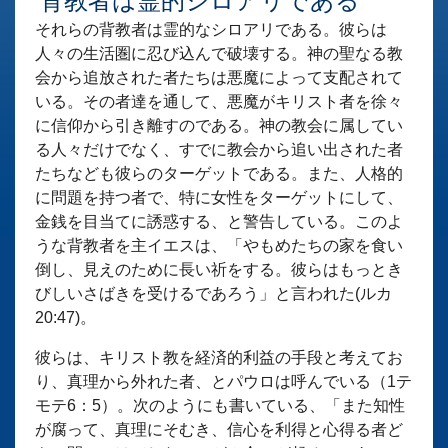
背教者は霊的シロアリである
それらの背教者は霊的なシロアリである。彼らは
人々の生活圏に忍び込んで破壊する。神の聖なる教
会から追放された者たちは悪魔によって支配されて
いる。その者達を通して、悪魔がキリスト者を徐々
に信仰から引き離すのである。神の教会に属してい
る人々だけでなく、すでに教会から追い出された者
たちなども彼らのターゲットである。また、人格的
に問題を持つ者で、特に女性をターゲットにして、
金銭を目当てに誘惑する、と警告している。このよ
うな背教者を主イエスは、「やもめたちの家を食い
倒し、見えのために長い祈をする。彼らはもっとき
びしいさばきを受けるであろう」と言われた(ルカ
20:47)。
彼らは、キリスト教を経済的利益の手段と考えてお
り、真理から外れた者、とパウロは呼んでいる（1テ
モテ6：5）。次のようにも書いている、「また知性
が腐って、真理にそむき、信心を利得と心得る者ど