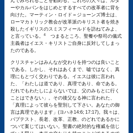
んでみられることを勧める。これらの人々は、ルタ
ーやカルバンをはじめとするすべての改革者に背を
向けた。マーティン・ロイド＝ジョーンズ博士は、
ローマカトリック教会が改革派のキリスト者を焼き
殺したイギリスのスミスフィールドを訪ねてみよ、
4
と言っている。
つまるところ、聖餐や祭司の儀式
主義者はイエス・キリストご自身に反対してしまっ
たのである。
クリスチャンはみんなが交わりを持つのは良いこと
である。しかし、それはあくまで、嘘ではなく、真
理にもとづく交わりである。イエスは彼に言われ
た、「わたしは道であり、真理であり、命である。
だれでもわたしによらないでは、父のみもとに行く
ことはできない」。その後父なる神に言われた、
「真理によって彼らを聖別して下さい。あなたの御
言は真理であります」(ヨハネ14:6; 17:17)。我々は、
バプテスト、長老、改革、正教、のどれであるかに
ついて案じてはいない。聖書の絶対的な権威を信じ