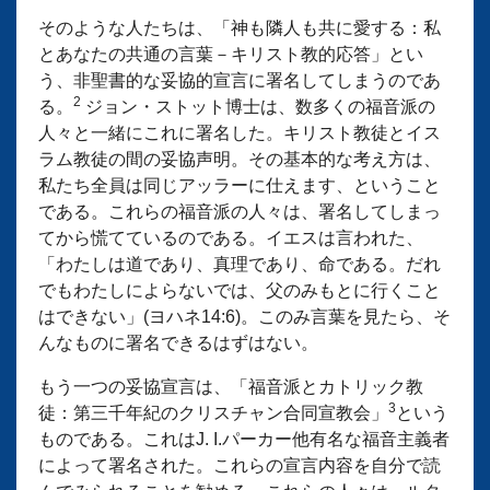
そのような人たちは、「神も隣人も共に愛する：私
とあなたの共通の言葉－キリスト教的応答」とい
う、非聖書的な妥協的宣言に署名してしまうのであ
2
る。
ジョン・ストット博士は、数多くの福音派の
人々と一緒にこれに署名した。キリスト教徒とイス
ラム教徒の間の妥協声明。その基本的な考え方は、
私たち全員は同じアッラーに仕えます、ということ
である。これらの福音派の人々は、署名してしまっ
てから慌てているのである。イエスは言われた、
「わたしは道であり、真理であり、命である。だれ
でもわたしによらないでは、父のみもとに行くこと
はできない」(ヨハネ14:6)。このみ言葉を見たら、そ
んなものに署名できるはずはない。
もう一つの妥協宣言は、「福音派とカトリック教
3
徒：第三千年紀のクリスチャン合同宣教会」
という
ものである。これはJ. I.パーカー他有名な福音主義者
によって署名された。これらの宣言内容を自分で読