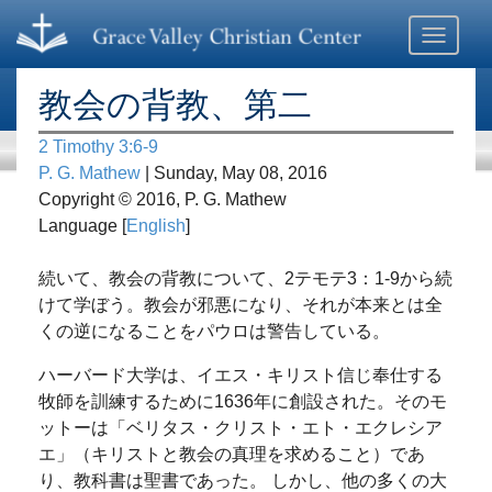
Toggle
navigati
教会の背教、第二
2 Timothy 3:6-9
P. G. Mathew
| Sunday, May 08, 2016
Copyright © 2016, P. G. Mathew
Language [
English
]
続いて、教会の背教について、2テモテ3：1-9から続
けて学ぼう。教会が邪悪になり、それが本来とは全
くの逆になることをパウロは警告している。
ハーバード大学は、イエス・キリスト信じ奉仕する
牧師を訓練するために1636年に創設された。そのモ
ットーは「ベリタス・クリスト・エト・エクレシア
エ」（キリストと教会の真理を求めること）であ
り、教科書は聖書であった。 しかし、他の多くの大