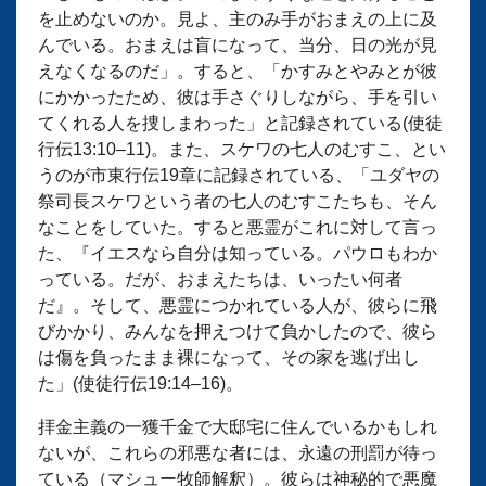
を止めないのか。見よ、主のみ手がおまえの上に及
んでいる。おまえは盲になって、当分、日の光が見
えなくなるのだ」。すると、「かすみとやみとが彼
にかかったため、彼は手さぐりしながら、手を引い
てくれる人を捜しまわった」と記録されている(使徒
行伝13:10–11)。また、スケワの七人のむすこ、とい
うのが市東行伝19章に記録されている、「ユダヤの
祭司長スケワという者の七人のむすこたちも、そん
なことをしていた。すると悪霊がこれに対して言っ
た、『イエスなら自分は知っている。パウロもわか
っている。だが、おまえたちは、いったい何者
だ』。そして、悪霊につかれている人が、彼らに飛
びかかり、みんなを押えつけて負かしたので、彼ら
は傷を負ったまま裸になって、その家を逃げ出し
た」(使徒行伝19:14–16)。
拝金主義の一獲千金で大邸宅に住んでいるかもしれ
ないが、これらの邪悪な者には、永遠の刑罰が待っ
ている（マシュー牧師解釈）。彼らは神秘的で悪魔