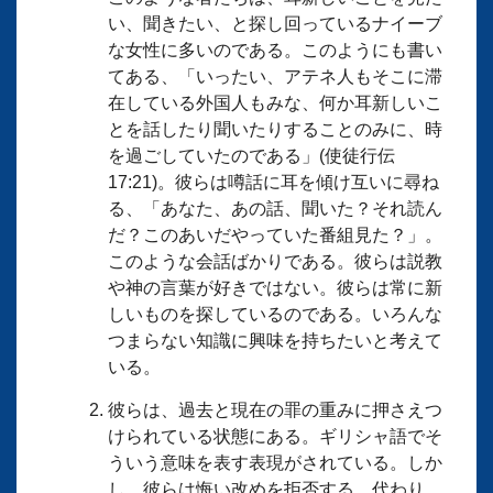
い、聞きたい、と探し回っているナイーブ
な女性に多いのである。このようにも書い
てある、「いったい、アテネ人もそこに滞
在している外国人もみな、何か耳新しいこ
とを話したり聞いたりすることのみに、時
を過ごしていたのである」(使徒行伝
17:21)。彼らは噂話に耳を傾け互いに尋ね
る、「あなた、あの話、聞いた？それ読ん
だ？このあいだやっていた番組見た？」。
このような会話ばかりである。彼らは説教
や神の言葉が好きではない。彼らは常に新
しいものを探しているのである。いろんな
つまらない知識に興味を持ちたいと考えて
いる。
彼らは、過去と現在の罪の重みに押さえつ
けられている状態にある。ギリシャ語でそ
ういう意味を表す表現がされている。しか
し、彼らは悔い改めを拒否する。代わり