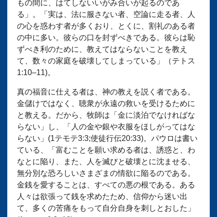
もの間に、はてしないいがみ合いが起るのであ
る」。「実は、法に服さない者、空論に走る者、人
の心を惑わす者が多くおり、とくに、割礼のある者
の中に多い。彼らの口を封ずべきである。彼らは恥
ずべき利のために、教えてはならないことを教え
て、数々の家庭を破壊してしまっている」（テトス
1:10–11)。
真の福音に仕える者は、神の教えを説く者である。
金儲けではなく、聴衆が永遠の救いを受けるために
と教える。だから、牧師は「金に淡泊でなければな
らない」し、「人の金や銀や衣服をほしがってはな
らない」(1テモテ3:3;使徒行伝20:33)。パウロは書い
ている、「富むことを願い求める者は、誘惑と、わ
なとに陥り、また、人を滅びと破壊とに沈ませる、
無分別な恐ろしいさまざまの情欲に陥るのである。
金銭を愛することは、すべての悪の根である。ある
人々は欲張って銭を求めたため、信仰から迷い出
て、多くの苦痛をもって自分自身を刺しとおした」