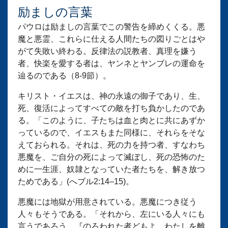
励ましの言葉
パウロは励ましの言葉でこの警告を締めくくる。悪
魔と悪霊、これらに仕える人間たちの図りごとはや
がて失敗い終わる。反律法の説教者、真理を嫌う
者、快楽を愛する者は、ヤンネとヤンブレの運命を
辿るのである（8-9節）。
キリスト・イエスは、神の永遠の御子であり、生、
死、復活によってすべての敵を打ち負かしたのであ
る。「このように、子たちは血と肉とに共にあずか
っているので、イエスもまた同様に、それらをそな
えておられる。それは、死の力を持つ者、すなわち
悪魔を、ご自分の死によって滅ぼし、死の恐怖のた
めに一生涯、奴隷となっていた者たちを、解き放つ
ためである」(へブル2:14–15)。
悪魔には地獄が用意されている。悪魔につき従う
人々もそうである。「それから、左にいる人々にも
言うであろう、『のろわれた者どもよ、わたしを離