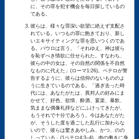
に、その罪を犯す機会を毎日探しているの
である。
彼らは、様々な罪深い欲望に絶えず支配さ
れている。いつもの罪に飽きており、新し
いエキサイティングな罪を思いつくのであ
る。パウロは言う、「それゆえ、神は彼ら
を恥ずべき情欲に任せられた。すなわち、
彼らの中の女は、その自然の関係を不自然
なものに代えた」(ローマ1:26)。ペテロが警
告するように、彼らは信仰のないもののよ
うに生きているのである。「過ぎ去った時
代には、あなたがたは、異邦人の好みにま
かせて、好色、欲情、酔酒、宴楽、暴飲、
気ままな偶像礼拝などにふけってきたが、
もうそれで十分であろう。今はあなたがた
が、そうした度を過ごした乱行に加わらな
いので、彼らは驚きあやしみ、かつ、のの
しっている」(1ペテロ4:3–4)。肉の働きに身