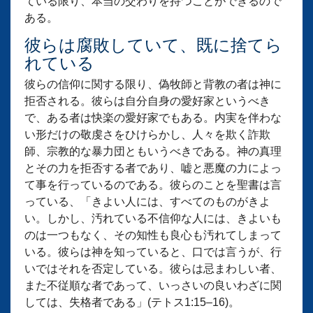
ている限り、本当の交わりを持つことができるので
ある。
彼らは腐敗していて、既に捨てら
れている
彼らの信仰に関する限り、偽牧師と背教の者は神に
拒否される。彼らは自分自身の愛好家というべき
で、ある者は快楽の愛好家でもある。内実を伴わな
い形だけの敬虔さをひけらかし、人々を欺く詐欺
師、宗教的な暴力団ともいうべきである。神の真理
とその力を拒否する者であり、嘘と悪魔の力によっ
て事を行っているのである。彼らのことを聖書は言
っている、「きよい人には、すべてのものがきよ
い。しかし、汚れている不信仰な人には、きよいも
のは一つもなく、その知性も良心も汚れてしまって
いる。彼らは神を知っていると、口では言うが、行
いではそれを否定している。彼らは忌まわしい者、
また不従順な者であって、いっさいの良いわざに関
しては、失格者である」(テトス1:15–16)。