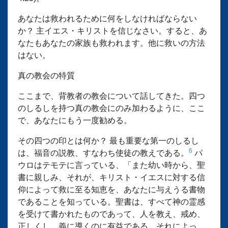
あなたは救われるために何をしなければならない
か？ 主イエス・キリストを信じなさい。すると、あ
なたもあなたの家族も救われます。他に救いの方法
はない。
真の教会の特質
ここまで、背教者の教会について話してきた。四つ
のしるしを持つ真の教会にのみ加わるように、ここ
で、あなたにもう一度勧める。
その四つの印とは何か？ 最も重要な第一のしるし
6
は、福音の説教、すなわち使徒の教えである。
パ
ウロはテモテに言っている、「また幼い時から、聖
書に親しみ、それが、キリスト・イエスに対する信
仰によって救に至る知恵を、あなたに与えうる書物
であることを知っている。聖書は、すべて神の霊感
を受けて書かれたものであって、人を教え、戒め、
正しくし、義に導くのに有益である。それによっ